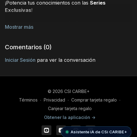
¡Potencia tus conocimientos con las
Series
Exclusivas
!
Hemos creado una colección única, elaborada por el
reconocido
Dr. Nelson Lafontaine
, un Ingeniero CSi
de trayectoria internacional. Esta serie te brindará
insights
y herramientas de vanguardia para tu
Comentarios (
0
)
desarrollo profesional.
Iniciar Sesión
para ver la conversación
Adquiere y mira la serie completa aquí:
https://csicaribe.com/programs/collection-
t8r3hjecg9i?category_id=237630
© 2026 CSI CARIBE+
¡Déjanos un comentario, Te deseamos un excelente
Términos
∙
Privacidad
∙
Comprar tarjeta regalo
∙
día!
Canjear tarjeta regalo
El Equipo CSi CARIBE+
Obtener la aplicación ->
Asistente iA de CSi CARIBE+