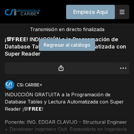
Empieza Aquí
Transmisión en directo finalizada
¡💯𝗙𝗥𝗘𝗘! INDUCCIÓN a la Programación de
Regresar al catálogo
Database Tables y Lectura Automatizada con
Super Reader
CSi CARIBE+
INDUCCIÓN GRATUITA a la Programación de
Database Tables y Lectura Automatizada con Super
Reader ¡💯𝗙𝗥𝗘𝗘!
Ponente: ING. EDGAR CLAVIJO - Structural Engineer
+ Developer Ingeniero Civil, Especialista en Ingeniería