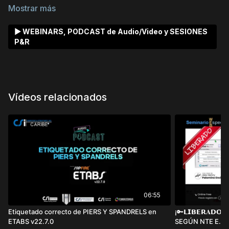
Estructural, es Desarrollador de Software, entre sus
aplicaciones creadas: ETABS 2RAM, SuperTWind,
Super Reader, DataTable Reader, CSI BIMLINK,
▶ WEBINARS, PODCAST de Audio/Video y SESIONES
Conexion Tipo Splice y CSi OBM
P&R
¡Nos vemos en primera fila! 🤝
CSi CARIBE+
Vídeos relacionados
06:55
Etiquetado correcto de PIERS Y SPANDRELS en
¡🔑𝗟𝗜𝗕𝗘𝗥𝐀𝗗
ETABS v22.7.0
SEGÚN NTE E.060