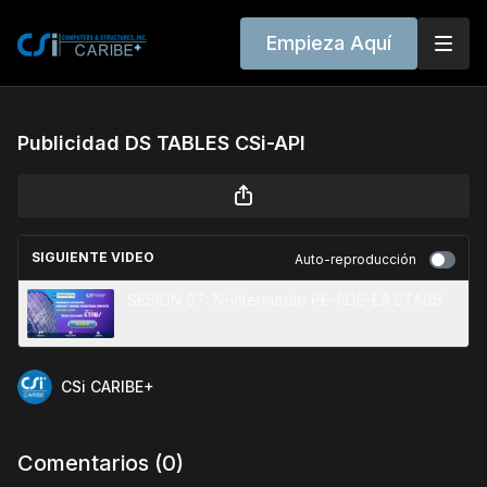
Empieza Aquí
Publicidad DS TABLES CSi-API
SIGUIENTE VIDEO
Auto-reproducción
SESIÓN 07: N-Intermedio PE-ADE-EA ETABS
CSi CARIBE+
Comentarios (
0
)