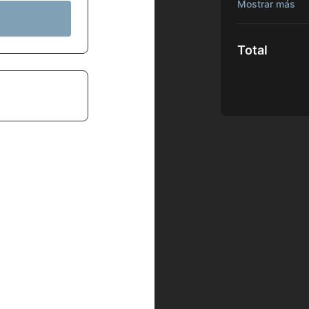
Acceso TOTAL
Descarga de 
(Apple y Goo
Total
Acceso a STR
Acceso a conf
Descarga de 
Entrenamiento
(CSi Certifica
Participación
libros, etc...