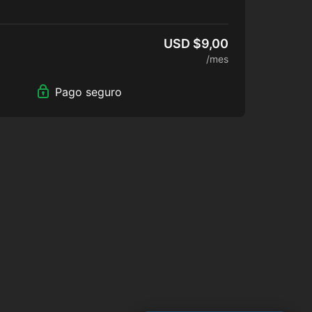
 a Calendario.
Apps Móvil
gle)
USD $9,00
EAMING de preguntas y respuestas en vivo.
/mes
erencias, charlas y posdcást online.
Manuales y Documentación oficial CSi (PDF).
Pago seguro
 para exámenes de certificación internacional
tions).
 para sorteos de membresías, becas, software,