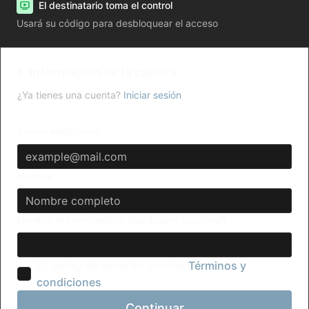
El destinatario toma el control
Usará su código para desbloquear el acceso
1. Información de la cuenta
¿Ya tienes una cuenta?
Iniciar sesión
Correo electrónico
Nombre
Nombre del vendedor o distribuidor (opcional)
Sí, estoy de acuerdo con los
Términos y
condiciones
Continuar